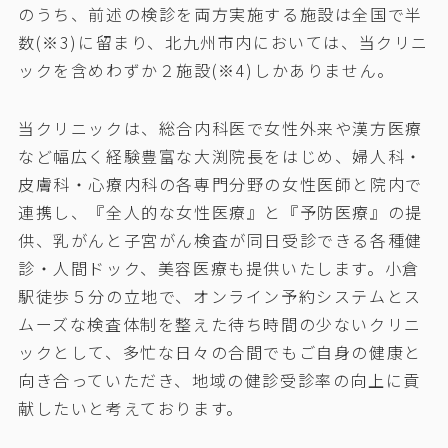
のうち、前述の検診を両方実施する施設は全国で半
数(※3)に留まり、北九州市内においては、当クリニ
ックを含めわずか２施設(※4)しかありません。
当クリニックは、総合内科医で女性外来や漢方医療
など幅広く経験豊富な大渕院長をはじめ、婦人科・
皮膚科・心療内科の各専門分野の女性医師と院内で
連携し、『全人的な女性医療』と『予防医療』の提
供、乳がんと子宮がん検査が同日受診できる各種健
診・人間ドック、美容医療も提供いたします。小倉
駅徒歩５分の立地で、オンライン予約システムとス
ムーズな検査体制を整えた待ち時間の少ないクリニ
ックとして、多忙な日々の合間でもご自身の健康と
向き合っていただき、地域の健診受診率の向上に貢
献したいと考えております。